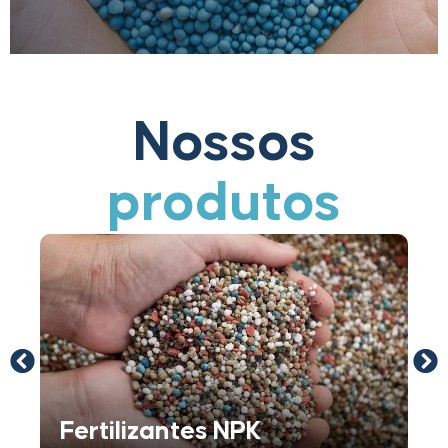
Nossos
produtos
Fertilizantes NPK
Sulf