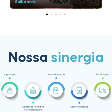
Saiba mais
Saiba m
Nossa
sinergia